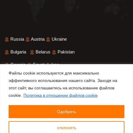
Russia
Austria
Ukraine
Bulgaria
Belarus
Pakistan
Georgia
Egypt
Iraq
Файлы cookie используются для максимально
Saudi Arabia
Iran
Yemen
эффективного использования нашего сайта. Заходя на
этот сайт, вы соглашаетесь на использование файлов
Sri Lanka
Bangladesh
cookie.
Политика в отношении файлов cookie
Одобрить
© 2025 All Rights Reserved.
Refleks Fire Safety Systems
Inc.
отклонять