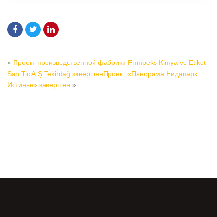
«
Проект производственной фабрики Frımpeks Kimya ve Etiket
San Tic A.Ş Tekirdağ завершен
Проект «Панорама Нидапарк
Истинье» завершен
»