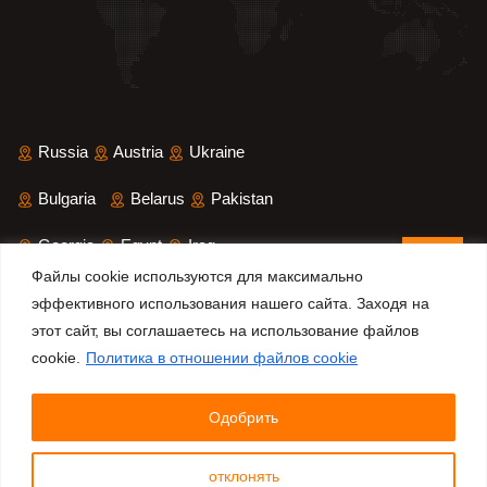
Russia
Austria
Ukraine
Bulgaria
Belarus
Pakistan
Georgia
Egypt
Iraq
Файлы cookie используются для максимально
Saudi Arabia
Iran
Yemen
эффективного использования нашего сайта. Заходя на
этот сайт, вы соглашаетесь на использование файлов
Sri Lanka
Bangladesh
cookie.
Политика в отношении файлов cookie
Одобрить
© 2025 All Rights Reserved.
Refleks Fire Safety Systems
Inc.
отклонять