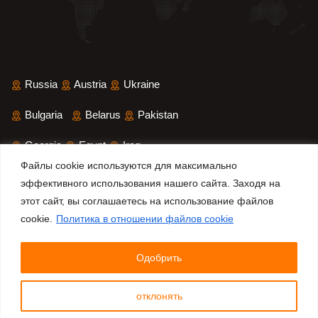
Russia
Austria
Ukraine
Bulgaria
Belarus
Pakistan
Файлы cookie используются для максимально
эффективного использования нашего сайта. Заходя на
Georgia
Egypt
Iraq
этот сайт, вы соглашаетесь на использование файлов
cookie.
Политика в отношении файлов cookie
Saudi Arabia
Iran
Yemen
Sri Lanka
Bangladesh
Одобрить
отклонять