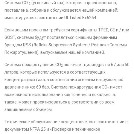
Система CO
(углекислый газ); которая спроектирована,
2
поставлена, собрана и обслуживается нашей компанией;
импортируется в соответсвии UL Listed Ex6264.
Если вашим проектам требуются сертификаты TPED, CE и / или
GOST, системы будут поставляться с нашим фирменным
брендом RSS (
R
efleks
S
uppression
S
ystem / Рефлекс Системы
Пожаротушения), выпускаемые нашей компанией.
Система пожаротушения CO
включает цилиндры по 67 или 50
2
литров, которые используются в соответствующих
концентрациях газа, в соответствии огневым нагрузкам, их
давление ниже 60 бар. Система пожаротушения CO
имеет
2
возможность использования как точечно и локально, а,
также, может проектироваться в соответствии со всем
защищаемым объемом.
Техническое обслуживание осуществляется в соответствии с
документом NFPA 25 и «Проверка и техническое