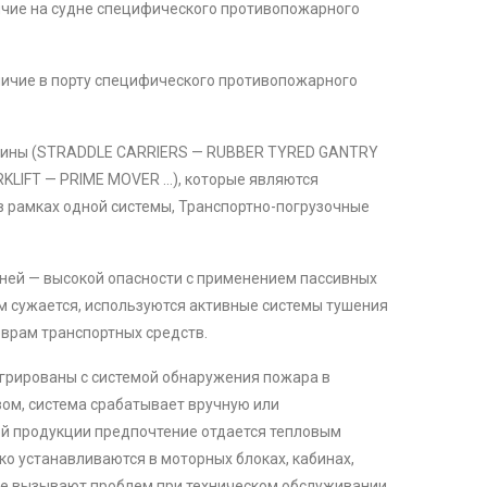
ичие на судне специфического противопожарного
аличие в порту специфического противопожарного
ашины (STRADDLE CARRIERS — RUBBER TYRED GANTRY
LIFT — PRIME MOVER …), которые являются
в рамках одной системы, Транспортно-погрузочные
дней — высокой опасности с применением пассивных
м сужается, используются активные системы тушения
еврам транспортных средств.
грированы с системой обнаружения пожара в
ом, система срабатывает вручную или
ой продукции предпочтение отдается тепловым
ко устанавливаются в моторных блоках, кабинах,
не вызывают проблем при техническом обслуживании,