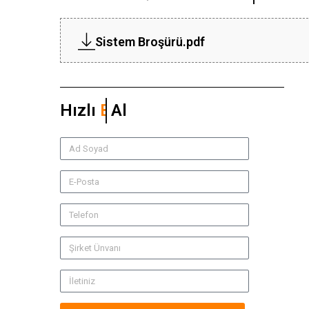
Sistem Broşürü.pdf
Hızlı
Teklif
Al