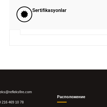
Sertifikasyonlar
leks@refleksfire.com
Pасположение
 216 469 10 78