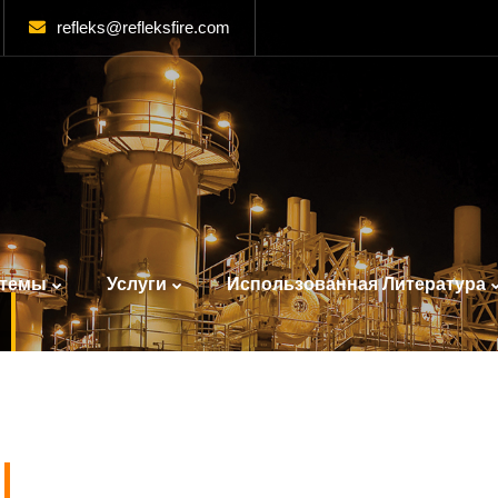
refleks@refleksfire.com
стемы
Услуги
Использованная Литература