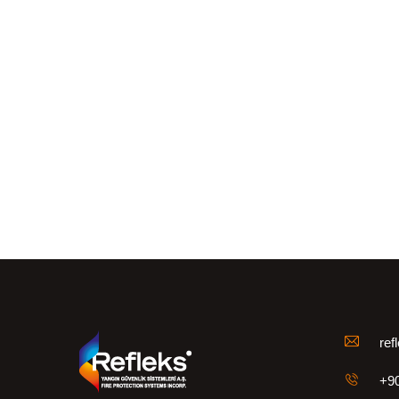
ref
+90