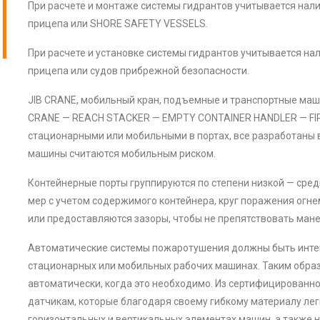
При расчете и монтаже системы гидрантов учитывается нал
прицепа или SHORE SAFETY VESSELS.
При расчете и установке системы гидрантов учитывается н
прицепа или судов прибрежной безопасности.
JIB CRANE, мобильный кран, подъемные и транспортные м
CRANE — REACH STACKER — EMPTY CONTAINER HANDLER — FIRK
стационарными или мобильными в портах, все разработаны 
машины считаются мобильным риском.
Контейнерные порты группируются по степени низкой — сре
мер с учетом содержимого контейнера, круг поражения огне
или предоставляются зазоры, чтобы не препятствовать ман
Автоматические системы пожаротушения должны быть инте
стационарных или мобильных рабочих машинах. Таким образ
автоматически, когда это необходимо. Из сертифицированн
датчикам, которые благодаря своему гибкому материалу лег
горизонтальных и вертикальных элементах машин, а также 