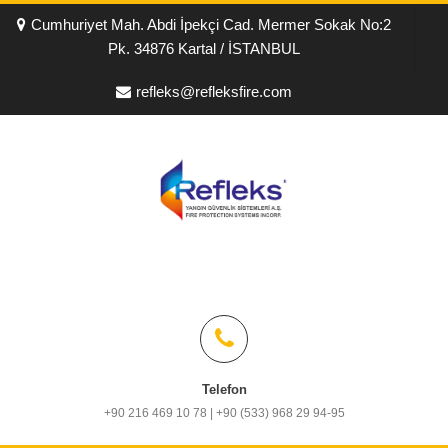
Cumhuriyet Mah. Abdi İpekçi Cad. Mermer Sokak No:2
Pk. 34876 Kartal / İSTANBUL
refleks@refleksfire.com
Telefon
+90 216 469 10 78 | +90 (533) 968 29 94-95