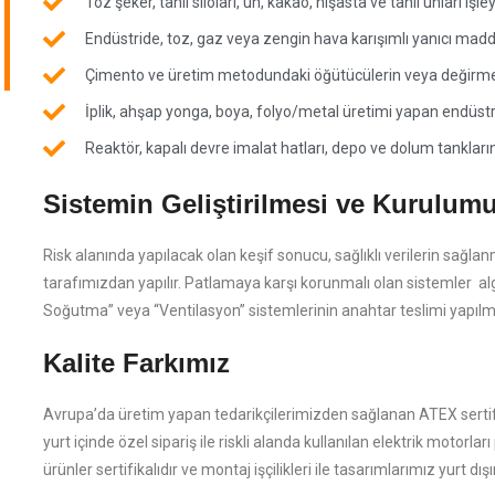
Toz şeker, tahıl siloları, un, kakao, nişasta ve tahıl unları işl
Endüstride, toz, gaz veya zengin hava karışımlı yanıcı madde
Çimento ve üretim metodundaki öğütücülerin veya değirmenl
İplik, ahşap yonga, boya, folyo/metal üretimi yapan endüstr
Reaktör, kapalı devre imalat hatları, depo ve dolum tanklar
Sistemin Geliştirilmesi ve Kurulum
Risk alanında yapılacak olan keşif sonucu, sağlıklı verilerin sağlan
tarafımızdan yapılır. Patlamaya karşı korunmalı olan sistemler al
Soğutma” veya “Ventilasyon” sistemlerinin anahtar teslimi yapılm
Kalite Farkımız
Avrupa’da üretim yapan tedarikçilerimizden sağlanan ATEX sertifika
yurt içinde özel sipariş ile riskli alanda kullanılan elektrik motorl
ürünler sertifikalıdır ve montaj işçilikleri ile tasarımlarımız yurt d