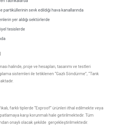
eyen fabrikalarda
 partiküllerinin sevk edildiği hava kanallarında
erin yer aldığı sektörlerde
iyel tesislerde
ında
u
ması halinde, proje ve hesapları, tasarımı ve testleri
gılama sistemleri ile tetiklenen “Gazlı Söndürme”, “Tank
aktadır.
lı, farklı tiplerde “Exproof” ürünleri ithal edilmekte veya
arı patlamaya karşı korunmalı hale getirilmektedir. Tüm
ışından onaylı olacak şekilde gerçekleştirilmektedir.