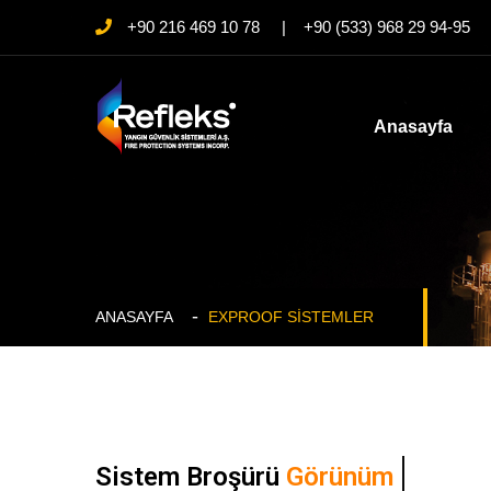
+90 216 469 10 78 | +90 (533) 968 29 94-95
Anasayfa
ANASAYFA
EXPROOF SISTEMLER
Sistem Broşürü
Görünüm