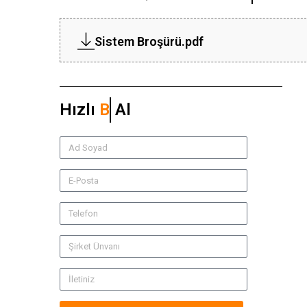
Sistem Broşürü.pdf
Hızlı
Teklif
Al