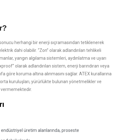
r?
 sonucu herhangi bir enerji sıçramasından tetiklenerek
ektrik dahi olabilir. “Zon” olarak adlandırılan tehlikeli
kipmanlar, yangın algılama sistemleri, aydınlatma ve uyarı
proof” olarak adlandırılan sistem, enerji barındıran veya
sınıfa göre koruma altına alınmasını sağlar. ATEX kurallarına
Sigorta kuruluşları, yürürlükte bulunan yönetmelikler ve
in vermemektedir.
rı
 endüstriyel üretim alanlarında, proseste