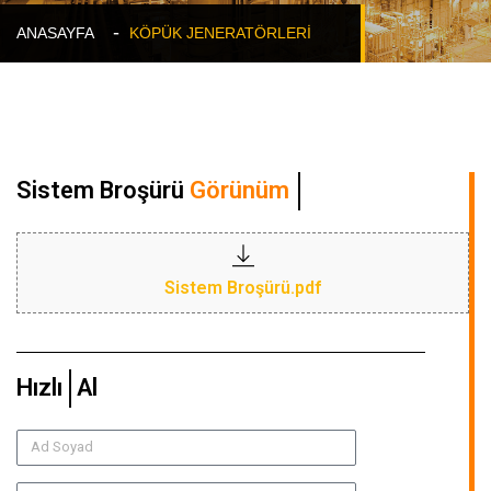
ANASAYFA
KÖPÜK JENERATÖRLERI
Sistem Broşürü
Görünüm
Sistem Broşürü.pdf
Hızlı
Teklif
Al