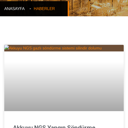
ANASAYFA
HABERLER
Akkuyu NGS Yangın Söndürme