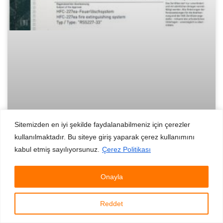
Sitemizden en iyi şekilde faydalanabilmeniz için çerezler
kullanılmaktadır. Bu siteye giriş yaparak çerez kullanımını
kabul etmiş sayılıyorsunuz.
Çerez Politikası
HFC 227-ea (FM200) Gazlı Söndürme
Onayla
Sistemlerimizin ”VdS” sertifikaları
yenilenmiştir.
Reddet