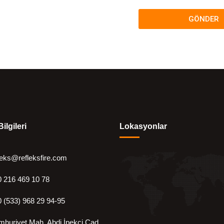
GÖNDER
Bilgileri
Lokasyonlar
leks@refleksfire.com
 216 469 10 78
 (533) 968 29 94-95
huriyet Mah. Abdi İpekçi Cad.