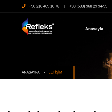
+90 216 469 10 78 | +90 (533) 968 29 94-95
Anasayfa
ANASAYFA
İLETIŞIM