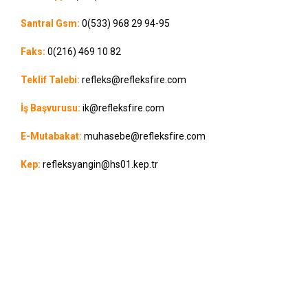
Santral Gsm:
0(533) 968 29 94
-95
Faks:
0(216) 469 10 82
Teklif Talebi:
refleks@refleksfire.com
İş Başvurusu:
ik@refleksfire.com
E-Mutabakat:
muhasebe@refleksfire.com
Kep:
refleksyangin@hs01.kep.tr