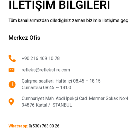
İLETİŞİM BİLGİLERİ
Tüm kanallarımızdan dilediğiniz zaman bizimle iletişime geçe
Merkez Ofis
+90 216 469 10 78
refleks@refleksfire.com
Çalışma saatleri: Hafta içi 08:45 – 18:15
Cumartesi 08:45 -- 14:00
Cumhuriyet Mah. Abdi İpekçi Cad. Mermer Sokak No:4
34876 Kartal / İSTANBUL
Whatsapp
:
0(530) 763 00 26