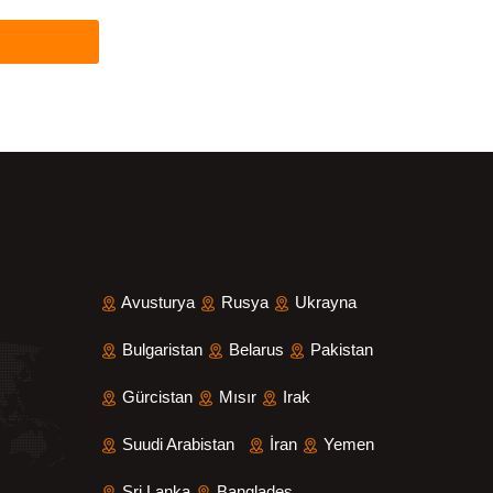
Avusturya
Rusya
Ukrayna
Bulgaristan
Belarus
Pakistan
Gürcistan
Mısır
Irak
Suudi Arabistan
İran
Yemen
Sri Lanka
Bangladeş