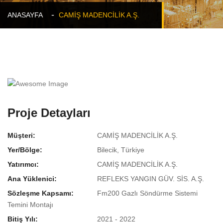
ANASAYFA
CAMİŞ MADENCİLİK A.Ş.
Proje Detayları
Müşteri:
CAMİŞ MADENCİLİK A.Ş.
Yer/Bölge:
Bilecik, Türkiye
Yatırımcı:
CAMİŞ MADENCİLİK A.Ş.
Ana Yüklenici:
REFLEKS YANGIN GÜV. SİS. A.Ş.
Sözleşme Kapsamı:
Fm200 Gazlı Söndürme Sistemi
Temini Montajı
Bitiş Yılı:
2021 - 2022