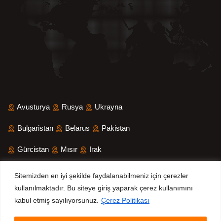
Avusturya
Rusya
Ukrayna
Bulgaristan
Belarus
Pakistan
Gürcistan
Mısır
Irak
Suudi Arabistan
İran
Yemen
Sitemizden en iyi şekilde faydalanabilmeniz için çerezler
kullanılmaktadır. Bu siteye giriş yaparak çerez kullanımını
Sri Lanka
Bangladeş
kabul etmiş sayılıyorsunuz.
Çerez Politikası