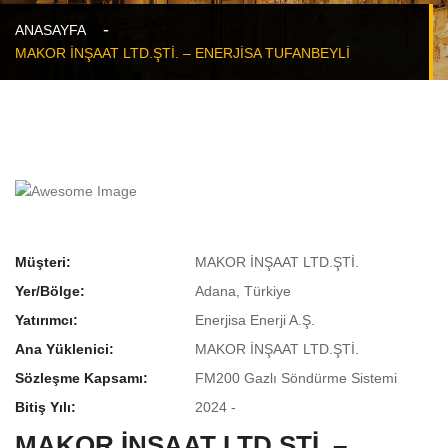
ANASAYFA
MAKOR İNŞAAT LTD.ŞTİ. – ENERJİSA TUFANBEYLİ
Müşteri:
MAKOR İNŞAAT LTD.ŞTİ.
Yer/Bölge:
Adana, Türkiye
Yatırımcı:
Enerjisa Enerji A.Ş.
Ana Yüklenici:
MAKOR İNŞAAT LTD.ŞTİ.
Sözleşme Kapsamı:
FM200 Gazlı Söndürme Sistemi
Bitiş Yılı:
2024 -
MAKOR İNŞAAT LTD.ŞTİ. –