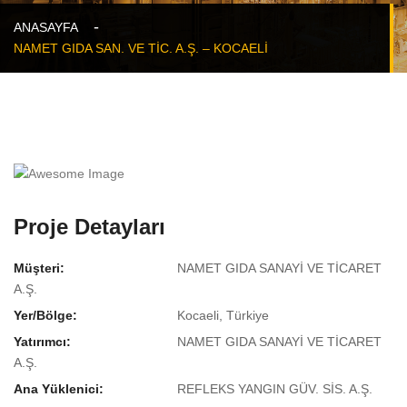
ANASAYFA
NAMET GIDA SAN. VE TİC. A.Ş. – KOCAELİ
Proje Detayları
Müşteri:
NAMET GIDA SANAYİ VE TİCARET
A.Ş.
Yer/Bölge:
Kocaeli, Türkiye
Yatırımcı:
NAMET GIDA SANAYİ VE TİCARET
A.Ş.
Ana Yüklenici:
REFLEKS YANGIN GÜV. SİS. A.Ş.