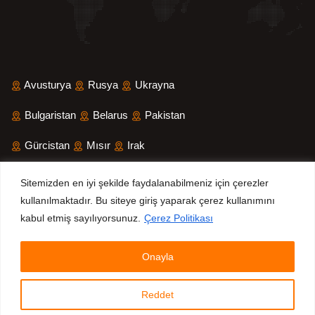
Avusturya
Rusya
Ukrayna
Bulgaristan
Belarus
Pakistan
Gürcistan
Mısır
Irak
Suudi Arabistan
İran
Yemen
Sitemizden en iyi şekilde faydalanabilmeniz için çerezler
kullanılmaktadır. Bu siteye giriş yaparak çerez kullanımını
Sri Lanka
Bangladeş
kabul etmiş sayılıyorsunuz.
Çerez Politikası
Onayla
© 2025 All Rights Reserved.
Refleks Fire Safety Systems
Inc.
Reddet