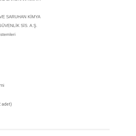
VE SARUHAN KİMYA
ÜVENLİK SİS. A.Ş.
stemleri
emi
2 adet)