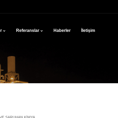
r
Referanslar
Haberler
İletişim
VE SARUHAN KİMYA