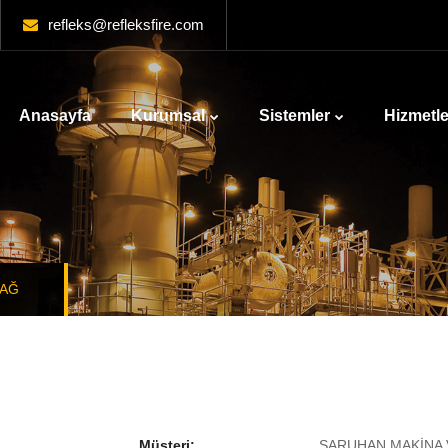
refleks@refleksfire.com
Anasayfa
Kurumsal
Sistemler
Hizmetle
DAĞ
Müşteri:
SARUHAN MAKİNA 