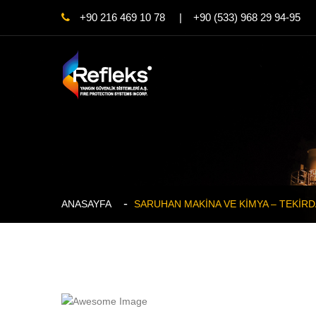
+90 216 469 10 78 | +90 (533) 968 29 94-95
ANASAYFA
SARUHAN MAKİNA VE KİMYA – TEKİR