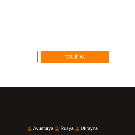
TEKLİF AL
Avusturya
Rusya
Ukrayna