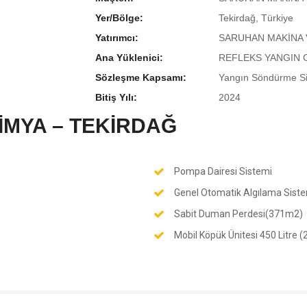
Yer/Bölge:
Tekirdağ, Türkiye
Yatırımcı:
SARUHAN MAKİNA 
Ana Yüklenici:
REFLEKS YANGIN G
Sözleşme Kapsamı:
Yangın Söndürme Si
Bitiş Yılı:
2024
İMYA – TEKİRDAĞ
Pompa Dairesi Sistemi
Genel Otomatik Algılama Sist
Sabit Duman Perdesi(371m2)
Mobil Köpük Ünitesi 450 Litre (