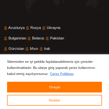
Avusturya
Rusya
Ukrayna
Bulgaristan
Belarus
Pakistan
Gürcistan
Mısır
Irak
Suudi Arabistan
İran
Yemen
Sitemizden en iyi şekilde faydalanabilmeniz için çerezler
kullanılmaktadır. Bu siteye giriş yaparak çerez kullanımını
Sri Lanka
Bangladeş
kabul etmiş sayılıyorsunuz.
Çerez Politikası
Onayla
© 2025 All Rights Reserved.
Refleks Fire Safety Systems
Inc.
Reddet