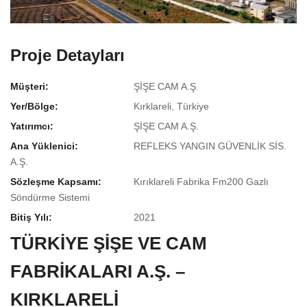
Proje Detayları
Müşteri:
ŞİŞE CAM A.Ş.
Yer/Bölge:
Kırklareli, Türkiye
Yatırımcı:
ŞİŞE CAM A.Ş.
Ana Yüklenici:
REFLEKS YANGIN GÜVENLİK SİS.
A.Ş.
Sözleşme Kapsamı:
Kırıklareli Fabrika Fm200 Gazlı
Söndürme Sistemi
Bitiş Yılı:
2021
TÜRKİYE ŞİŞE VE CAM
FABRİKALARI A.Ş. –
KIRKLARELİ