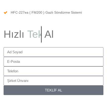
HFC-227ea ( FM200 ) Gazlı Söndürme Sistemi
Hızlı
Bilgi
Al
TEKLİF AL