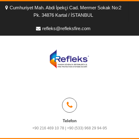
Cumhuriyet Mah. Abdi İpekçi Cad. Mermer Sokak No:2
Pk. 34876 Kartal / İSTANBUL
refleks@refleksfire.com
Telefon
+90 216 469 10 78 | +90 (533) 968 29 94-95