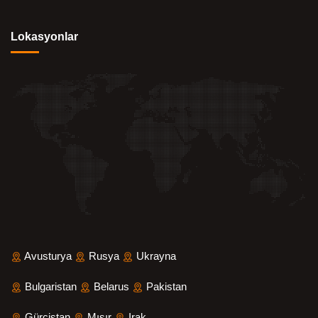
Lokasyonlar
Avusturya
Rusya
Ukrayna
Bulgaristan
Belarus
Pakistan
Gürcistan
Mısır
Irak